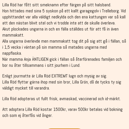
Lilla Röd har fått sitt smeknamn efter färgen på sitt halsband.
Hon hittades med sina 5 syskon på ett kallt garagegolv i Trelleborg. Vid
upphittandet var alla väldigt nedkylda och den ena kattungen var så kall
att den nästan blivit stel och vi trodde inte att de skulle överleva.
Akut plockades ungarna in och en fälla ställdes ut för att få in även
mammakatt.
Alla ungarna överlevde men mammakatt tog dit på sig att gå i fällan, så
i 1,5 vecka i väntan på sin mamma så matades ungarna med
nappflaska.
När mamma Anja ÄNTLIGEN gick i fällan så återförenades familjen och
bor nu åter tillsammans i sitt jourhem i Lund.
Enligt jourmatte är Lilla
Röd EXTREMT lugn och mysig av sig.
Lilla Röd flyttar gärna ihop med sin bror, Lilla Grön, då de tycks ty sig
väldigt mycket till varandra.
Lilla Röd adopteras ut fullt frisk, avmaskad, vaccinerad och id-märkt.
Att adoptera Lilla Röd kostar 1500kr, varav 500kr betalas vid bokning
och som ej återfås vid ånger.