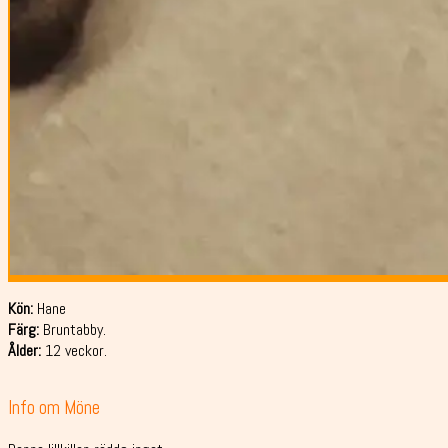
Kön:
Hane
Färg:
Bruntabby.
Ålder:
12 veckor.
Info om Möne