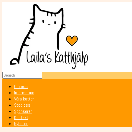
Om oss
Information
Våra katter
Stöd oss
Sponsorer
Kontakt
Nyheter