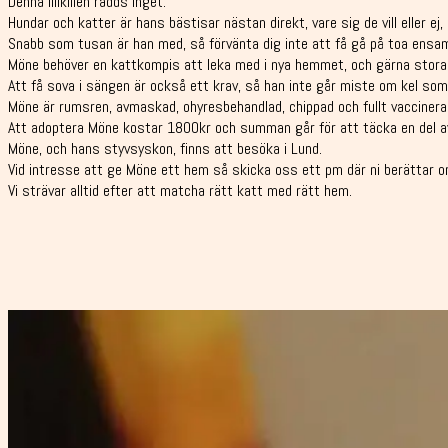
Denna lillkillen rädds inget.
Hundar och katter är hans bästisar nästan direkt, vare sig de vill eller ej
Snabb som tusan är han med, så förvänta dig inte att få gå på toa ensa
Möne behöver en kattkompis att leka med i nya hemmet, och gärna stora k
Att få sova i sängen är också ett krav, så han inte går miste om kel som
Möne är rumsren, avmaskad, ohyresbehandlad, chippad och fullt vaccinera
Att adoptera Möne kostar 1800kr och summan går för att täcka en del 
Möne, och hans styvsyskon, finns att besöka i Lund.
Vid intresse att ge Möne ett hem så skicka oss ett pm där ni berättar om
Vi strävar alltid efter att matcha rätt katt med rätt hem.