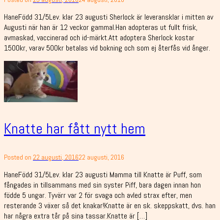
HaneFödd 31/5Lev. klar 23 augusti Sherlock är leveransklar i mitten av
Augusti när han är 12 veckor gammal.Han adopteras ut fullt frisk,
avmaskad, vaccinerad och id-märkt.Att adoptera Sherlock kostar
1500kr, varav 500kr betalas vid bokning och som ej återfås vid ånger.
Knatte har fått nytt hem
Posted on
22 augusti, 2016
22 augusti, 2016
HaneFödd 31/5Lev. klar 23 augusti Mamma till Knatte är Puff, som
fångades in tillsammans med sin syster Piff, bara dagen innan hon
födde 5 ungar. Tyvärr var 2 för svaga och avled strax efter, men
resterande 3 växer så det knakar!Knatte är en sk. skeppskatt, dvs. han
har några extra tår på sina tassar.Knatte är […]