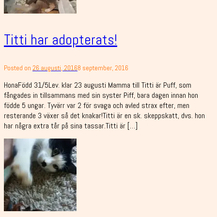
Titti har adopterats!
Posted on
26 augusti, 2016
8 september, 2016
HonaFödd 31/5Lev. klar 23 augusti Mamma till Titti är Puff, som
fångades in tillsammans med sin syster Piff, bara dagen innan hon
födde 5 ungar. Tyvärr var 2 för svaga och avled strax efter, men
resterande 3 växer så det knakar!Titti är en sk. skeppskatt, dvs. hon
har några extra tår på sina tassar.Titti är […]