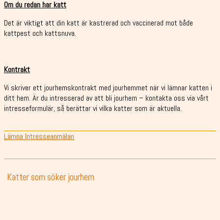
Om du redan har katt
Det är viktigt att din katt är kastrerad och vaccinerad mot både
kattpest och kattsnuva.
Kontrakt
Vi skriver ett jourhemskontrakt med jourhemmet när vi lämnar katten i
ditt hem. Är du intresserad av att bli jourhem – kontakta oss via vårt
intresseformulär, så berättar vi vilka katter som är aktuella.
Lämna Intresseanmälan
Katter som söker jourhem
Röjar-Ralf
Blue och Diego har adopterats
Ellen har adopterats