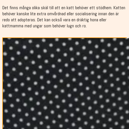
Det finns många olika skäl till att en katt behöver ett stödhem. Katten
behöver kanske lite extra omvårdnad eller socialisering innan den är
redo att adopteras. Det kan också vara en dräktig hona eller
kattmamma med ungar som behöver lugn och ro.