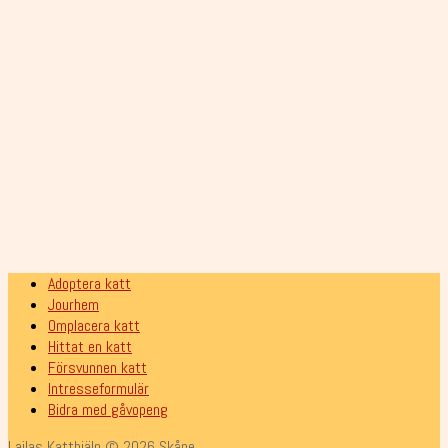
Elvira och Millicent har adopterats
Tesla har adopterats!
Fazer har adopterats
Milka har adopterats!
Ragna har adopterats!
Tora har adopterats!
Runa har adopterats!
Adoptera katt
Jourhem
Omplacera katt
Hittat en katt
Försvunnen katt
Intresseformulär
Bidra med gåvopeng
Lailas Katthjälp © 2026 Skåne