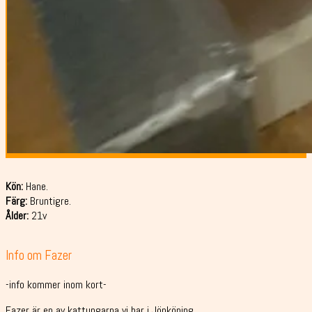
Kön:
Hane.
Färg:
Bruntigre.
Ålder:
21v
Info om Fazer
-info kommer inom kort-
Fazer är en av kattungarna vi har i Jönköping.