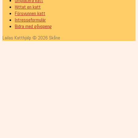
Omplacera katt
Hittat en katt
Försvunnen katt
Intresseformulär
Bidra med gåvopeng
Lailas Katthjälp © 2026 Skåne