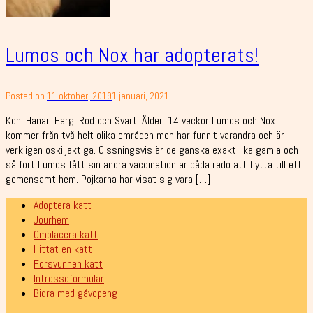
Lumos och Nox har adopterats!
Posted on
11 oktober, 2019
1 januari, 2021
Kön: Hanar. Färg: Röd och Svart. Ålder: 14 veckor Lumos och Nox
kommer från två helt olika områden men har funnit varandra och är
verkligen oskiljaktiga. Gissningsvis är de ganska exakt lika gamla och
så fort Lumos fått sin andra vaccination är båda redo att flytta till ett
gemensamt hem. Pojkarna har visat sig vara […]
Adoptera katt
Jourhem
Omplacera katt
Hittat en katt
Försvunnen katt
Intresseformulär
Bidra med gåvopeng