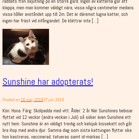
räddats från skjutning på en större gård. Ingen av katterna går att
klappa, men man kommer väldigt nära, vissa några centimeter medans
vissa håller avståndet upp till 2m. Det är däremot lugna katter, och
ingen har fräst vid infångandet. De klättrar inte […]
Sunshine har adopterats!
Posted on
16 maj, 2019
27 juli, 2019
Kön: Hona. Färg: Skölpadda med vitt. Ålder: 2 år När Sunshines bebisar
flyttat vid 12 veckor (andra veckan i Juli) så söker även Sunshine ett
nytt hem. Sunshine är en väldigt trevlig och kelsjuk kissekatt och går
bra ihop med andra djur. Samma dag som sista kattungen flyttar ska
hon kastreras, vaccinerad, tatueras samt id-märkas […]