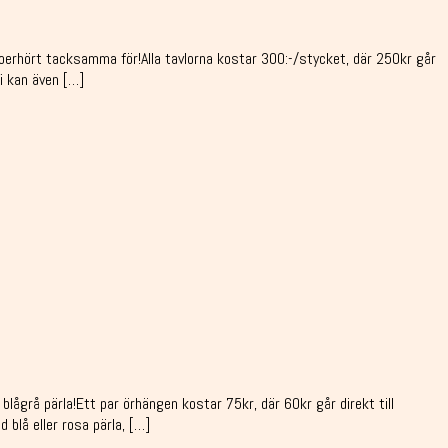
 är oerhört tacksamma för!Alla tavlorna kostar 300:-/stycket, där 250kr går
Vi kan även […]
 blågrå pärla!Ett par örhängen kostar 75kr, där 60kr går direkt till
 blå eller rosa pärla, […]