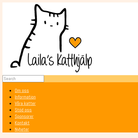
Om oss
Information
Våra katter
Stöd oss
Sponsorer
Kontakt
Nyheter