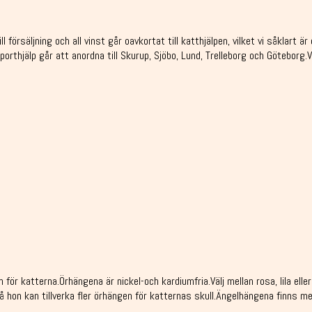
l försäljning och all vinst går oavkortat till katthjälpen, vilket vi såklart
porthjälp går att anordna till Skurup, Sjöbo, Lund, Trelleborg och Göteborg.
ör katterna.Örhängena är nickel-och kardiumfria.Välj mellan rosa, lila eller
 hon kan tillverka fler örhängen för katternas skull.Ängelhängena finns med