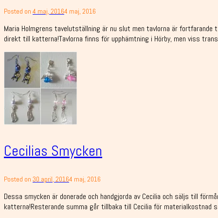
Posted on
4 maj, 2016
4 maj, 2016
Maria Holmgrens tavelutställning är nu slut men tavlorna är fortfarande til
direkt till katterna!Tavlorna finns för upphämtning i Hörby, men viss trans
Cecilias Smycken
Posted on
30 april, 2016
4 maj, 2016
Dessa smycken är donerade och handgjorda av Cecilia och säljs till förmån f
katterna!Resterande summa går tillbaka till Cecilia för materialkostnad så