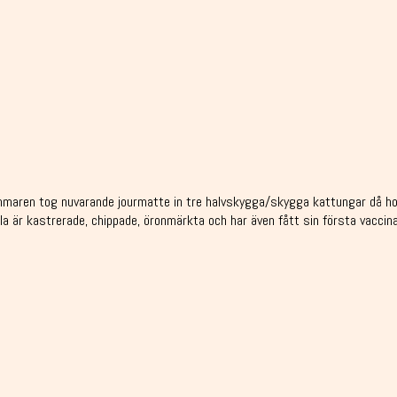
maren tog nuvarande jourmatte in tre halvskygga/skygga kattungar då hon, 
la är kastrerade, chippade, öronmärkta och har även fått sin första vaccina