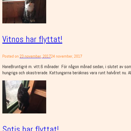
Vitnos har flyttat!
Posted on
23 november, 2017
24 november, 2017
HaneBruntigré m. vitt.6 månader För någon månad sedan, i slutet av som
hungriga och okastrerade. Kattungarna beräknas vara runt halvåret nu. Al
Sotis har flyttat!