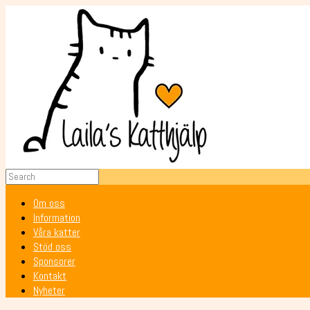
Om oss
Information
Våra katter
Stöd oss
Sponsorer
Kontakt
Nyheter