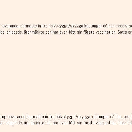
varande jourmatte in tre halvskygga/skygga kattungar då hon, precis som 
de, chippade, öronmärkta och har även fått sin första vaccination. Sotis är
g nuvarande jourmatte in tre halvskygga/skygga kattungar då hon, precis 
de, chippade, öronmärkta och har även fått sin första vaccination. Lilleman