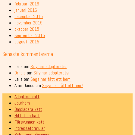
februari 2016
januari 2016
december 2015
november 2015
oktober 2015
september 2015
augusti 2015
Senaste kommentarerna
Laila
om
Silly har adopterats!
Ornela
om
Silly har adopterats!
Laila
om
Saga har fått ett hem!
Amir Daoud
om
Saga har fått ett hem!
Adoptera katt
Jourhem
Omplacera katt
Hittat en katt
Försvunnen katt
Intresseformulär
Bidra med gåvopeng