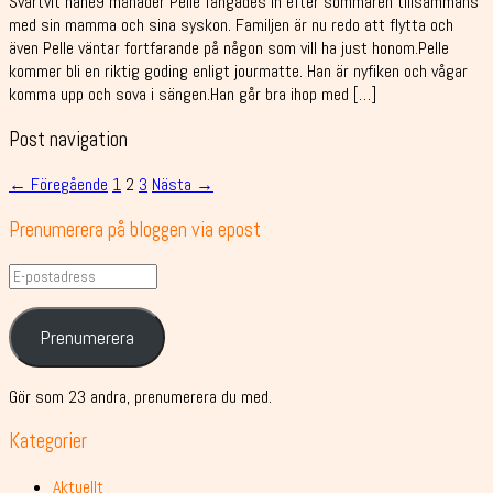
Svartvit hane9 månader Pelle fångades in efter sommaren tillsammans
med sin mamma och sina syskon. Familjen är nu redo att flytta och
även Pelle väntar fortfarande på någon som vill ha just honom.Pelle
kommer bli en riktig goding enligt jourmatte. Han är nyfiken och vågar
komma upp och sova i sängen.Han går bra ihop med […]
Post navigation
← Föregående
1
2
3
Nästa →
Prenumerera på bloggen via epost
E-
postadress
Prenumerera
Gör som 23 andra, prenumerera du med.
Kategorier
Aktuellt