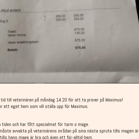
 tid till veterinären på måndag 14.20 för att ta prover på Maximus!
ler ett eget hem som vill ställa upp för Maximus.
 tiden och har fått specialmat för tarm o mage.
måste avvakta på veterinärens inrådan på sina nästa spruta tills magen är
tills hans mage är bra och även ett för-alltid-hem.