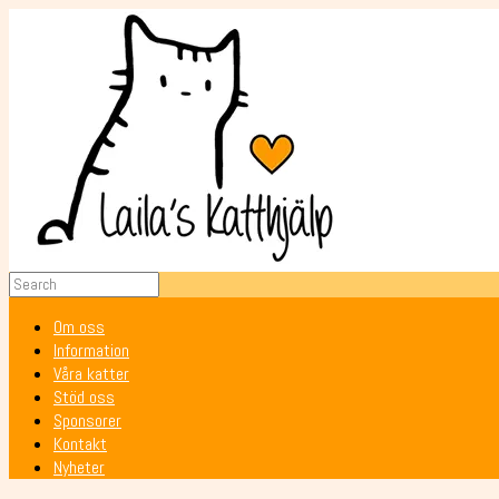
Om oss
Information
Våra katter
Stöd oss
Sponsorer
Kontakt
Nyheter