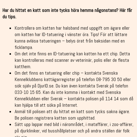
Har du hittat en katt som inte tycks höra hemma någonstans? Här får
du tips.
Kontrollera om katten har halsband med uppgift om ägare eller
om katten har ID-tatuering i vänster öra. Tips! För att lättare
kunna avläsa tatueringen – belys örat från baksidan med en
ficklampa.
Om det inte finns en ID-tatuering kan katten ha ett chip. Detta
kan kontrolleras med scanner av veterinär, polis eller de flesta
katthem.
Om det finns en tatuering eller chip – kontakta Svenska
Kennelklubbens kattägarregister på telefon 08-795 30 50 eller
sök själv på DjurID.se. Du kan även kontakta Sverak på telefon
033-10 15 65. Kan du inte komma i kontakt med Svenska
Kennelklubben eller Sverak – kontakta polisen på 114 14 som då
kan hjälpa till att söka på Internet.
Anmäl till polisen att du hittat en katt som tycks sakna ägare.
Be polisen registrera katten som upphittad.
Sätt upp lappar med bild i närområdet, i mataffärer, i zoo-affärer,
på djurkliniker, vid busshållplatser och på andra ställen där folk