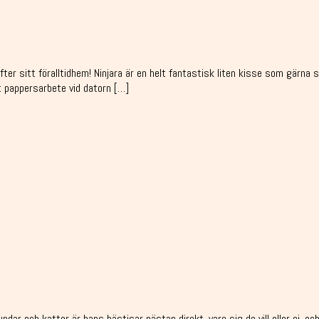
ter sitt föralltidhem! Ninjara är en helt fantastisk liten kisse som gärna s
t pappersarbete vid datorn […]
 Hundar och katter är hans bästisar nästan direkt, vare sig de vill eller ej,