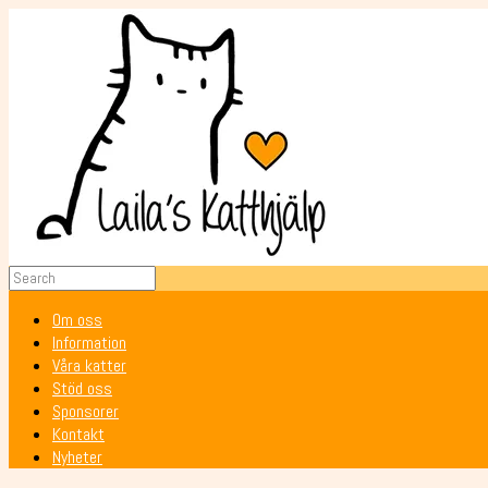
Om oss
Information
Våra katter
Stöd oss
Sponsorer
Kontakt
Nyheter