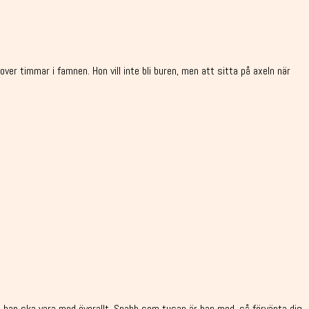
over timmar i famnen. Hon vill inte bli buren, men att sitta på axeln när
 och han ska vara med överallt. Snabb som tusan är han med, så förvänta dig