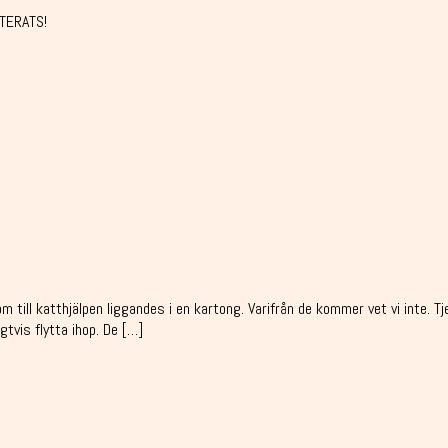
PTERATS!
 till katthjälpen liggandes i en kartong. Varifrån de kommer vet vi inte. T
gtvis flytta ihop. De […]