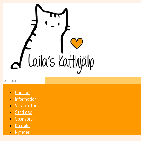
Om oss
Information
Våra katter
Stöd oss
Sponsorer
Kontakt
Nyheter