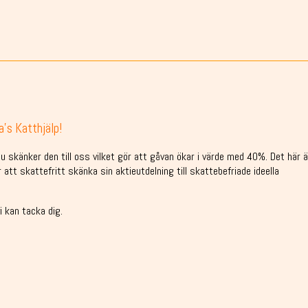
a’s Katthjälp!
 skänker den till oss vilket gör att gåvan ökar i värde med 40%. Det här ä
tt skattefritt skänka sin aktieutdelning till skattebefriade ideella
i kan tacka dig.