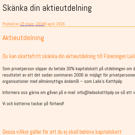
Skänka din aktieutdelning
Posted on
23 mars, 2016
8 april, 2016
Aktieutdelning
Du kan skattefritt skänka din aktieutdelning till Föreningen Lail
Som privatperson slipper du betala 30% kapitalskatt på utdelningen om du
resultatet av att det sedan sommaren 2006 är möjligt för privatpersoner a
organisationer med allmännyttiga ändamål – som Laila's Katthjälp.
Informera oss gärna om gåvan på e-mail: info@lailaskatthjalp.se så att v
Vi och katterna tackar på förhand!
Dessa villkor gäller för att du ej skall behöva kapitalskatt: