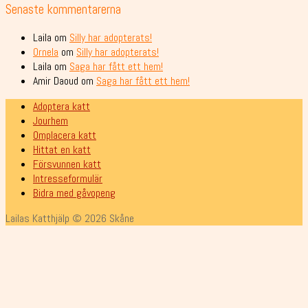
Senaste kommentarerna
Laila
om
Silly har adopterats!
Ornela
om
Silly har adopterats!
Laila
om
Saga har fått ett hem!
Amir Daoud
om
Saga har fått ett hem!
Adoptera katt
Jourhem
Omplacera katt
Hittat en katt
Försvunnen katt
Intresseformulär
Bidra med gåvopeng
Lailas Katthjälp © 2026 Skåne