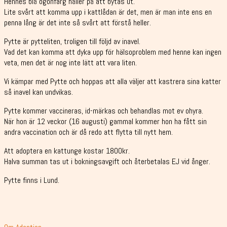
Hennes blå ögonfärg håller på att bytas ut.
Lite svårt att komma upp i kattlådan är det, men är man inte ens en
penna lång är det inte så svårt att förstå heller.
Pytte är pytteliten, troligen till följd av inavel.
Vad det kan komma att dyka upp för hälsoproblem med henne kan ingen
veta, men det är nog inte lätt att vara liten.
Vi kämpar med Pytte och hoppas att alla väljer att kastrera sina katter
så inavel kan undvikas.
Pytte kommer vaccineras, id-märkas och behandlas mot ev ohyra.
När hon är 12 veckor (16 augusti) gammal kommer hon ha fått sin
andra vaccination och är då redo att flytta till nytt hem.
Att adoptera en kattunge kostar 1800kr.
Halva summan tas ut i bokningsavgift och återbetalas EJ vid ånger.
Pytte finns i Lund.